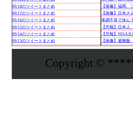
09/18のツイートまとめ
【画像】福岡、
ｗｗｗｗｗｗｗ
09/17のツイートまとめ
【画像】日本さ
過ぎると話題に
09/16のツイートまとめ
体調不良で休ん
単位の証拠写真
09/15のツイートまとめ
【悲報】日本人
税減税（8%→1%
09/14のツイートまとめ
【悲報】NISA
しまう
も吹き飛んだも
09/13のツイートまとめ
【画像】避難飯
ｗｗｗｗｗ
Copyright © *****