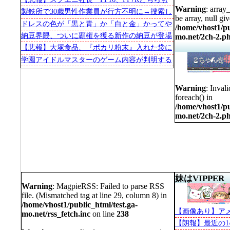
Warning
: array
/home/vhost1/public_htm
期待を下回る売上だった」
製鉄所で30歳男性作業員が行方不明に→捜索し
be array, null gi
たところ鉄を溶かす大鍋（内部温度1,000℃以
ドレスの色が「黒と青」か「白と金」かってや
/home/vhost1/pu
on line
69
上）の中から人骨が見つかる
つあったやん？あれの発端になった人が妻の首
納豆界隈、ついに覇権を獲る新作の納豆が登場
mo.net/2ch-2.p
を締めて裁判沙汰
する
【悲報】大塚食品、『ポカリ粉末』入れた袋に
異物混入を指摘の社員を1人部署に異動させ軟
学園アイドルマスターのゲーム内容が判明する
禁状態での勤務でうつ病を発症させる
Warning
: MagpieRSS: Fai
Warning
: Inval
foreach() in
(Mismatched tag at line 2
/home/vhost1/pu
mo.net/2ch-2.p
/home/vhost1/public_htm
mo.net/rss_fetch.inc
on l
妹はVIPPER
Warning
: MagpieRSS: Failed to parse RSS
Warning
: Invalid argume
file. (Mismatched tag at line 29, column 8) in
/home/vhost1/public_html/test.ga-
【画像あり】アメ
mo.net/rss_fetch.inc
on line
238
/home/vhost1/public_htm
【朗報】最近の1