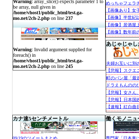
Warning
: array_slice() expects parameter 1 to
wwwwwwwwww
めっちゃフェラ
on line
69
be array, null given in
【画像あり】女
/home/vhost1/public_html/test.ga-
体つき
【画像】半世紀
mo.net/2ch-2.php
on line
237
草
【画像】居酒屋
8/6(Thu)
2～3品頼んでお
【画像】数年前の米
(19:27)
【画像あり】
あじゃじゃし
Warning
: Invalid argument supplied for
foreach() in
い
/home/vhost1/public_html/test.ga-
夫婦お互いに別
mo.net/2ch-2.php
on line
245
流行
【悲報】スクエ
(17:48)
【朗報】最近
う
町のパン屋「最
たな…せや！」
ドラえもんのの
wwwwwwwwwwwww
ｗｗ
【悲報】女さん
【悲報】日本国政
るパイロットを
【速報】紅白曲目
∀ﾟ)━━━━!!
カナ速5センチメートル
働くモノニュース 
09/19のツイートまとめ
専門家「日本車