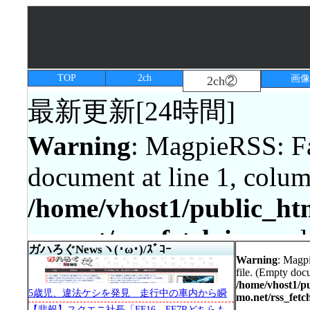
TOP
2ch
画像
2ch②
最新更新[24時間]
Warning
: MagpieRSS: Fa
document at line 1, colum
/home/vhost1/public_htm
mo.net/rss_fetch.inc
on l
ガハろぐNewsヽ(･ω･)/ｽﾞｺｰ
Warning
: Magp
file. (Empty docu
/home/vhost1/pu
Warning
: Invalid argume
5歳児、違法ケシを発見 走行中の車内から瞬
mo.net/rss_fetc
時に判別
【悲報】スクエニ社長「FF16、FF7Rどちらも